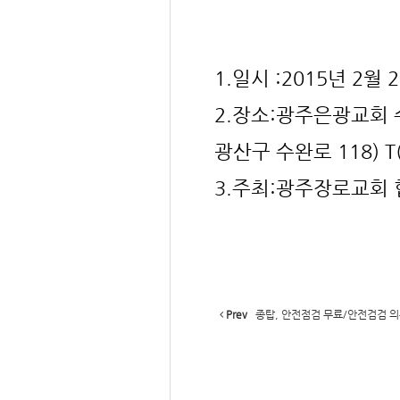
-
1.일시 :2015년 2월 
2.장소:광주은광교회 
광산구 수완로 118) T(
3.주최:광주장로교회
Prev
종탑, 안전점검 무료/안전검검 의무