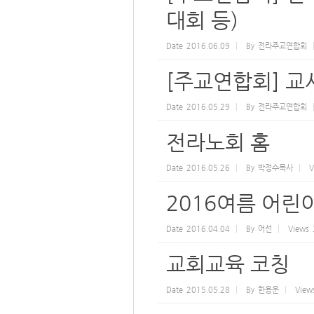
대회 등)
Date
2016.06.09
By
전라주교연합회
[주교연합회] 교사
Date
2016.05.29
By
전라주교연합회
전라노회 홈
Date
2016.05.26
By
박정수목사
V
2016여름 어
Date
2016.04.04
By
어선
Views
교회교육 코칭
Date
2015.05.28
By
한용운
View