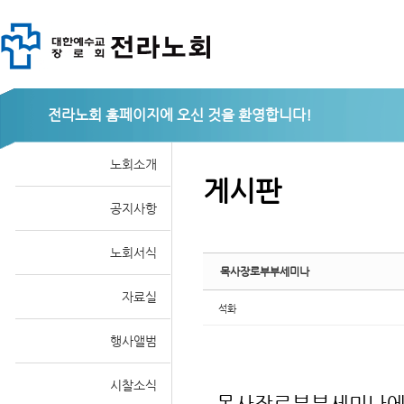
Sketchbook
전라노회
노회소개
게시판
공지사항
스케치북5
노회서식
목사장로부부세미나
자료실
석화
행사앨범
시찰소식
목사장로부부세미나에