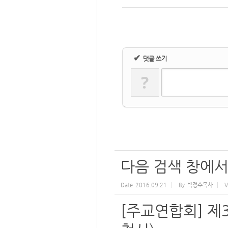
✔
댓글 쓰기
?
다음 검색 창에서
Date
2016.09.21
By
박정수목사
V
[주교연합회] 제