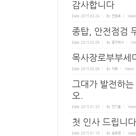
감사합니다
Date
2015.03.24
By
전원호
View
종탑, 안전점검 
Date
2015.02.09
By
종각박사
Vi
목사장로부부세
Date
2015.02.06
By
석화
Views
그대가 발전하는
오.
Date
2015.01.23
By
전기홍
View
첫 인사 드립니다
Date
2015.01.10
By
송희영
View