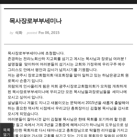
Sketchbook5, 스케치북5
목사장로부부세미나
석화
Feb 06, 2015
by
posted
목사장로부부세미나에 초청합니다.
Sketchbook5, 스케치북5
존경하는 전라노회산하 지교회를 섬기고 계시는 목사님과 장로님 여러분 !
설명절을 맞이하여 여러분들의 섬기시는 교회와 가정위에 우리구주 예수
그리스도 안에서 평안과 감사가 넘치시기를 기원합니다.
저는 광주시 장로교회협의회 대표회장을 맡아 일하고 있는 하남은광교회 원
로목사 손종기 입니다.
외람되게 인사올리게 됨은 저희 광주시장로교회협의회가 모처럼 개최하게
된 목사장로부부세미나에 우리교단 모든 목사님들과장로님들을 세미나에
모시고 싶어서 입니다.
설날을지나 겨울도 지나고 새봄이오는 문턱에서 2015년을 새롭게 출발해야
하는 중요한 역사적 시점에서 우리교단 총회장이신 김철봉 목사님을 강사로
모시게 되었습니다.
여러분들이 잘아시것 같이 김철봉 목사님은 한때 목회를 포기하려 할 만큼
심한 질고 속에서 거의 3년을 고통중에 헤메시다가 하나님의 도우심으로 성
목록
령충만한 목회자로 다시 태어나셨고 총회장님으로 탁월한 리더쉽을 가지고
열기
총회를 이끌어 가시며 교회를 섬기고 있는 기도의 목회자요 말씀의 사역자