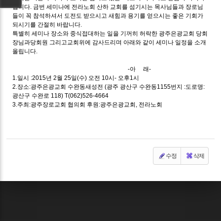
입니다. 금번 세미나에 전라노회 산하 교회를 섬기시는 목사님들과 장로님
들이 꼭 참석하셔서 도전도 받으시고 새힘과 용기를 얻으시는 좋은 기회가
되시기를 간절히 바랍니다.
특별히 세미나 장소와 중식접대하는 일을 기꺼히 허락한 광주은광교회 당회
장님과당회원 그리고교회위에 감사드리며 아래와 같이 세미나 일정을 소개
올립니다.
-아 래-
1.일시 :2015년 2월 25일(수) 오전 10시- 오후1시
2.장소:광주은광교회 수완동새성전 (광주 광산구 수완동1155번지 :도로명:
광산구 수완로 118) T(062)526-4664
3.주최:광주장로교회 협의회 후원:광주은광교회, 전라노회
수정
삭제