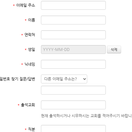
*
이메일 주소
*
이름
*
연락처
*
생일
*
닉네임
밀번호 찾기 질문/답변
*
출석교회
현재 출석하시거나 시무하시는 교회를 적어주시기 바랍니
*
직분