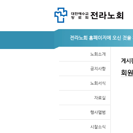
전라노회
노회소개
게시
공지사항
회
노회서식
자료실
행사앨범
시찰소식