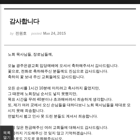
Sketchbook5, 스케치북5
감사합니다
전원호
Mar 24, 2015
by
posted
노회 목사님들, 장로님들께,
Sketchbook5, 스케치북5
오늘 광주은광교회 입당예배에 오셔서 축하해주셔서 감사드립니다.
꽃으로, 전화로 축하해주신 분들께도 진심으로 감사드립니다.
축하의 꽃 보내 주신 교회들에도 감사드립니다.
모든 순서를 1시간 10분에 마치려고 축사까지 줄였지만,
그 때문에 노회장님 순서도 넣지 못했지만,
목표 시간을 무려 40분이나 초과해버려서 죄송하게 생각합니다.
또, 제가 여러 곳에서 오신 손님들을 대하다보니 노회 목사님들을 제대로 모
시지 못해 죄송합니다.
먼발치서 뵙고 인사 못 드린 분들도 계셔서 죄송합니다.
적지 않은 헌금해주신 여러 교회들에 대해서도 감사드립니다.
목록
지금까지 기도해주신 것 잊지 않고 기억하겠습니다.
열기
앞으로도 기도로 응원해주십시오.