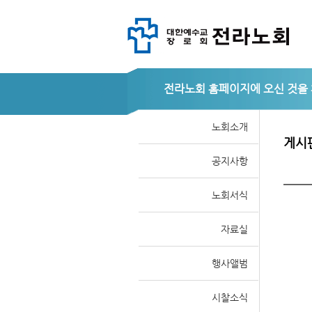
전라노회
노회소개
게시
공지사항
노회서식
자료실
행사앨범
시찰소식