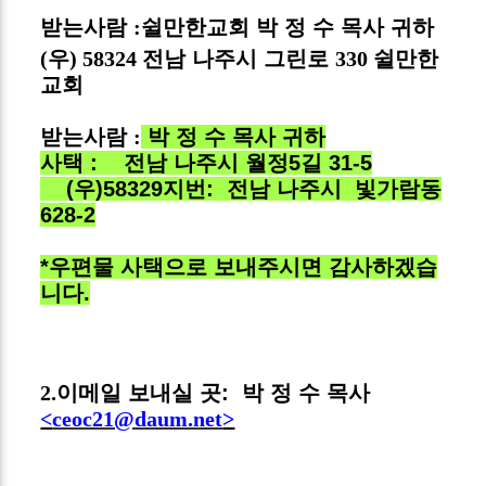
받는사람
:
쉴만한교회
박 정 수 목사
귀하
(
우
) 58324
전남 나주시 그린로
330
쉴만한
교회
받는사람
:
박 정 수 목사
귀하
사택 :
전남 나주시 월정5길 31-5
(우)58329
지번:
전남 나주시
빛가람동
628-2
*우편물 사택으로 보내주시면 감사하겠습
니다.
2.
이메일 보내실 곳:
박 정 수 목사
<
ceoc21@daum.net
>