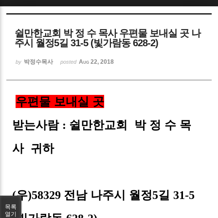
Sketchbook5, 스케치북5
쉴만한교회 박 정 수 목사 우편물 보내실 곳 나
주시 월정5길 31-5 (빛가람동 628-2)
박정수목사
Aug 22, 2018
by
posted
Sketchbook5, 스케치북5
우편물 보내실 곳
받는사람
쉴만한교회 박 정 수 목
:
사 귀하
우
전남 나주시 월정
길
(
)58329
5
31-5
목록
열기