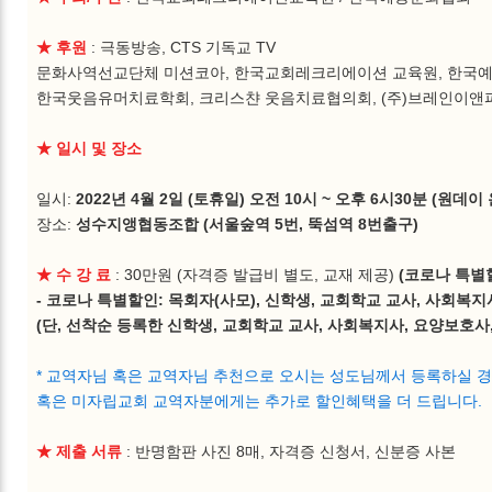
★ 후원
: 극동방송, CTS 기독교 TV
문화사역선교단체 미션코아, 한국교회레크리에이션 교육원, 한국
한국웃음유머치료학회, 크리스챤 웃음치료협의회, (주)브레인이앤피
★ 일시 및 장소
일시:
2022년 4월 2일 (토휴일) 오전 10시 ~ 오후 6시30분 (원데
장소:
성수지앵협동조합 (서울숲역 5번, 뚝섬역 8번출구)
★ 수 강 료
: 30만원 (자격증 발급비 별도, 교재 제공)
(코로나 특별할인
- 코로나 특별할인: 목회자(사모), 신학생, 교회학교 교사, 사회복지사
(단, 선착순 등록한 신학생, 교회학교 교사, 사회복지사, 요양보호사,
* 교역자님 혹은 교역자님 추천으로 오시는 성도님께서 등록하실 
혹은 미자립교회 교역자분에게는 추가로 할인혜택을 더 드립니다.
★ 제출 서류
: 반명함판 사진 8매, 자격증 신청서, 신분증 사본