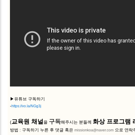
▶유튜브 구독하기
-
https://vo.la/NGg3j
교육원 채널
구독
화상 프로그램
(
을
해주시는 분들께
방법 : 구독하기 누른 후 댓글 혹은
으로 연락
missionkoa@naver.com