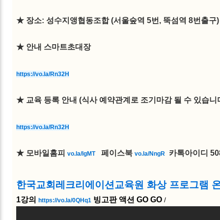
★ 장소: 성수지앵협동조합 (서울숲역 5번, 뚝섬역 8번출구
★ 안내 스마트초대장
https://vo.la/Rn32H
★ 교육 등록 안내
(식사 예약관계로 조기마감 될 수 있습니
https://vo.la/Rn32H
★
모바일홈피
페이스북
카톡아이디
50
vo.la/lgMT
vo.la/NngR
한국교회레크리에이션교육원 화상 프로그램 온
1강의
빙고판 액션 GO GO
/
https://vo.la/0QHq1