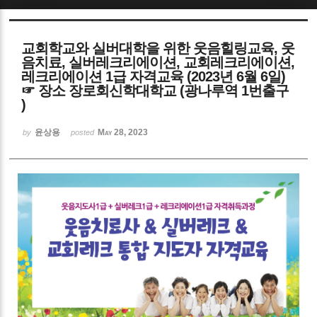
Sketchbook5, 스케치북5
교회학교와 실버대학을 위한 웃음힐링교육, 웃
음치료, 실버레크리에이션, 교회레크리에이션,
레크리에이션 1급 자격교육 (2023년 6월 6일)
☞ 장소 장로회신학대학교 (광나루역 1번출구
)
Sketchbook5, 스케치북5
윤상용
May 28, 2023
by
posted