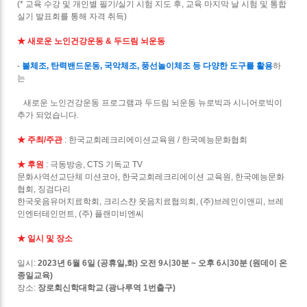
(* 교육 수강 및 개인별 필기/실기 시험 지도 후, 교육 마지막 날 시험 및 통합
실기 발표회를 통해 자격 취득)
★ 새로운 노인건강운동 & 두드림 뇌운동
-
볼체조, 탄력밴드운동, 국악체조, 풍선놀이체조 등 다양한 도구를 활용
하
는
새로운 노인건강운동 프로그램과 두드림 뇌운동 뉴로빅과 시니어로빅이
추가 되었습니다.
★ 주최/주관
: 한국교회레크리에이션교육원 / 한국예능문화협회
★ 후원
: 극동방송, CTS 기독교 TV
문화사역선교단체 미션코아, 한국교회레크리에이션 교육원, 한국예능문화
협회, 징검다리
한국웃음유머치료학회, 크리스챤 웃음치료협의회, (주)브레인이앤피, 브레
인엔터테인먼트, (주) 플랜미비엔씨
★ 일시 및 장소
일시:
2023년 6월 6일 (공휴일,화) 오전 9시30분 ~ 오후 6시30분 (원데이 온
종일교육)
장소:
장로회신학대학교 (광나루역 1번출구)