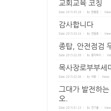
교회교육 코칭
Date
2015.05.28
By
한용운
View
감사합니다
Date
2015.03.24
By
전원호
View
종탑, 안전점검 
Date
2015.02.09
By
종각박사
Vi
목사장로부부세
Date
2015.02.06
By
석화
Views
그대가 발전하는
오.
Date
2015.01.23
By
전기홍
View