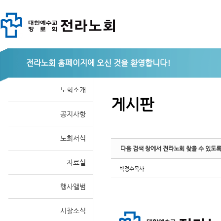
Sketchbook
전라노회
노회소개
게시판
공지사항
스케치북5
노회서식
다음 검색 창에서 전라노회 찾을 수 있도
자료실
박정수목사
행사앨범
시찰소식