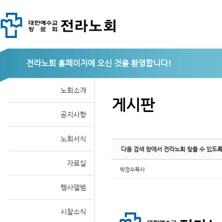
Sketchbook
전라노회
노회소개
게시판
공지사항
스케치북5
노회서식
다음 검색 창에서 전라노회 찾을 수 있도
자료실
박정수목사
행사앨범
시찰소식