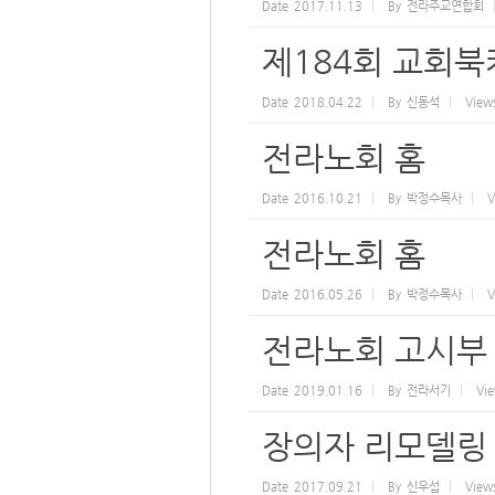
Date
2017.11.13
By
전라주교연합회
제184회 교회
Date
2018.04.22
By
신동석
View
전라노회 홈
Date
2016.10.21
By
박정수목사
V
전라노회 홈
Date
2016.05.26
By
박정수목사
V
전라노회 고시부 
Date
2019.01.16
By
전라서기
Vi
장의자 리모델링 
Date
2017.09.21
By
신우섭
View