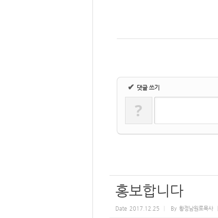
✔
댓글 쓰기
?
홍보합니다
Date
2017.12.25
By
황정남원로목사