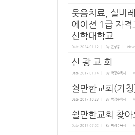
웃음치료, 실버
에이션 1급 자격교
신학대학교
Date
2024.01.12
By
윤상용
View
신 광 교 회
Date
2017.01.14
By
박정수목사
V
쉴만한교회(가칭
Date
2017.10.23
By
박정수목사
V
쉴만한교회 찾아
Date
2017.07.02
By
박정수목사
V