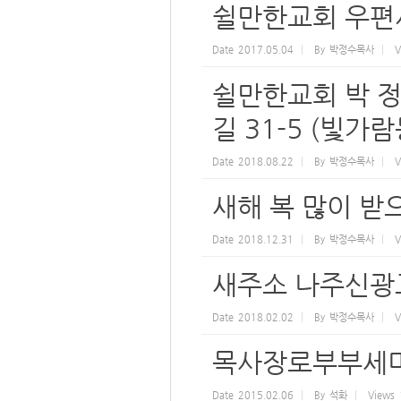
쉴만한교회 우편
Date
2017.05.04
By
박정수목사
V
쉴만한교회 박 정
길 31-5 (빛가람동
Date
2018.08.22
By
박정수목사
V
새해 복 많이 받
Date
2018.12.31
By
박정수목사
V
새주소 나주신광
Date
2018.02.02
By
박정수목사
V
목사장로부부세
Date
2015.02.06
By
석화
Views