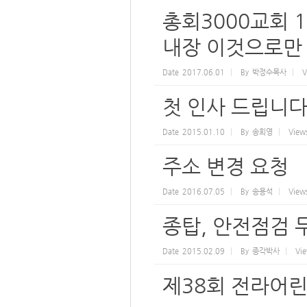
총회3000교회 
내장 이것으로만
Date
2017.06.01
By
박정수목사
V
첫 인사 드립니다
Date
2015.01.10
By
송희영
View
주소 변경 요청
Date
2016.07.05
By
송용석
View
종탑, 안전점검 
Date
2015.02.09
By
종각박사
Vi
제38회 전라어