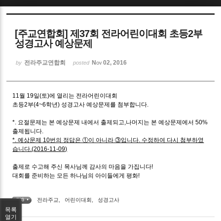
Sketchbook5, 스케치북5
[주교연합회] 제37회 전라어린이대회 초등2부
성경고사 예상문제
전라주교연합회
Nov 02, 2016
by
posted
Sketchbook5, 스케치북5
11월 19일(토)에 열리는 전라어린이대회
초등2부(4~6학년) 성경고사 예상문제를 첨부합니다.
*. 요절문제는 본 예상문제 내에서 출제되고,나머지는 본 예상문제에서 50%
출제됩니다.
*. 예상문제 10번의 정답은 ①이 아니라 ③입니다. 수정하여 다시 첨부하였
습니다.(2016-11-09)
출제로 수고해 주신 목사님께 감사의 마음을 가집니다!
대회를 준비하는 모든 하나님의 아이들에게 평화!
전라주교
,
어린이대회
,
성경고사
TAG •
목록
열기