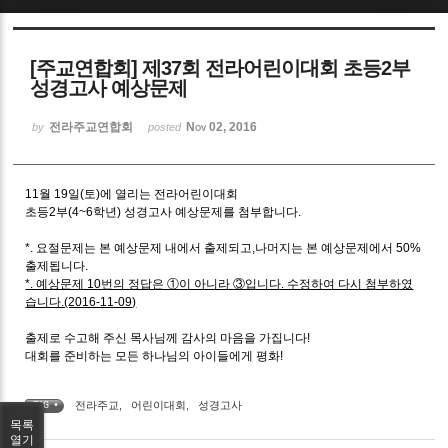
Sketchbook5, 스케치북5
[주교연합회] 제37회 전라어린이대회 초등2부
성경고사 예상문제
전라주교연합회
Nov 02, 2016
by
posted
Sketchbook5, 스케치북5
11월 19일(토)에 열리는 전라어린이대회
초등2부(4~6학년) 성경고사 예상문제를 첨부합니다.
*. 요절문제는 본 예상문제 내에서 출제되고,나머지는 본 예상문제에서 50%
출제됩니다.
*. 예상문제 10번의 정답은 ①이 아니라 ③입니다. 수정하여 다시 첨부하였
습니다.(2016-11-09)
출제로 수고해 주신 목사님께 감사의 마음을 가집니다!
대회를 준비하는 모든 하나님의 아이들에게 평화!
전라주교
,
어린이대회
,
성경고사
TAG •
목록
열기