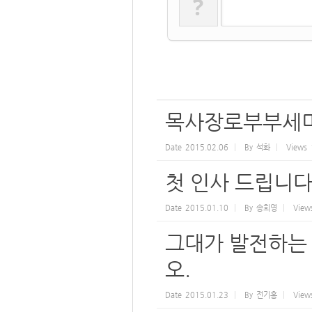
?
목사장로부부세
Date
2015.02.06
By
석화
Views
첫 인사 드립니다
Date
2015.01.10
By
송희영
View
그대가 발전하는
오.
Date
2015.01.23
By
전기홍
View