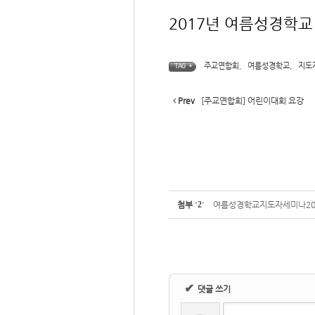
2017년 여름성경학
주교연합회
,
여름성경학교
,
지도
TAG •
Prev
[주교연합회] 어린이대회 요강
첨부
'
2
'
여름성경학교지도자세미나201
✔
댓글 쓰기