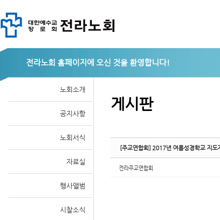
Sketchbook
전라노회
노회소개
게시판
공지사항
스케치북5
노회서식
[주교연합회] 2017년 여름성경학교 지
자료실
전라주교연합회
행사앨범
시찰소식