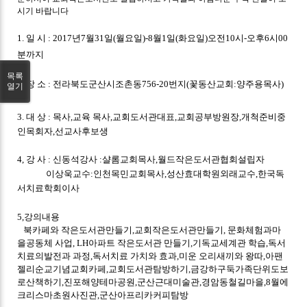
시기 바랍니다
1. 일 시 : 2017년7월31일(월요일)-8월1일(화요일)오전10시-오후6시00
분까지
목록
2. 장 소 : 전라북도군산시조촌동756-20번지(꽃동산교회:양주용목사)
열기
3
. 대 상 : 목사,교육 목사,교회도서관대표,교회공부방원장,
개척준비중
인목회자,
선교사후보생
4, 강 사 :
신동석강사
:
샬롬교회목사
,
월드작은도서관협회설립자
이상욱교수:인천목민교회목사,성산효대학원외래교수,한국독
서치료학회이사
5,강의내용
북카페와 작은도서관만들기,
교회작은도서관만들기,
문화체험과마
을공동체 사업,
LH아파트 작은도서관 만들기,
기독교세계관 학습,
독서
치료의발전과 과정,
독서치료 가치와 효과,
미운 오리새끼와 왕따,
아팬
젤리순교기념교회카페,
교회도서관탐방하기,
금강하구둑가족단위도보
로산책하기,진포해양테마공원,군산근대미술관,경암동철길마을,
8
월에
크리스마
초원사진관,군산아프리카커피탐방