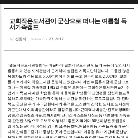
Sketchbook5, 스케치북5
교회작은도서관이 군산으로 떠나는 여름철 독
서가족캠프
신동석
Jul 23, 2017
by
posted
Sketchbook5, 스케치북5
“
월드작은도서관협회
”
는 마을마다 교회작은도서관 만들기 운동에 앞장서서
활동하고 있는 도서관법
에 근거하여 설립된 기독교단체입니다
. 그동안 많은
목회자들의 성원으로 5,500여명이 강의를 듣고 전국적으로 2,000개의 교회
들이 북카페와 작은도서관 운영하고 있습니다,
이번 여름휴가철에 군산으로
떠나는 여름철 가족캠프 1박2일 수업은 오전에는 교회작은도서관만들기 수
업과 기독교 세계관 학습을 통하여 올바른 학생들의 신앙관를 정립하는교육
을하고,오후에는 가족단위 여행하는 시간을 마련하는 프로그램입니다,전라
북도 군산은 우리나라 근현대사의 흔적을 고스란히 간직한 도시로 도시전체
가근현대사 야외박물관이라고 할정도입니다.근대역사박물관,진포해양테마
공원,경암동철길마을,영화,8월에 크리스마스초원사진관등 여름철에 가족들
과 간편한 차림으로 도보로 여행하기 좋은 지역이며 50년이상된 맛집들이
많이 있는곳이다.이성당,영국빵집,중동호떡,해물짬뽕등 가족들과 즐거운식
사와 간식들도즐기기 풍성한 곳이 군산입니다 ,여름철 휴가 기간에 군산방
문하시여 교회작은도서관도 설립하시고 가족들과 아름다운 추억 만들여 보