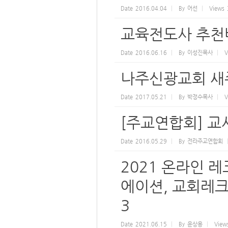
Date
2016.04.04
By
어선
Views
교육전도사 추천
Date
2016.06.16
By
이성진목사
V
나주신광교회 새주
Date
2017.05.21
By
박정수목사
V
[주교연합회] 교사
Date
2016.05.29
By
전라주교연합회
2021 온라인 
에이션, 교회레크리
3
Date
2021.06.15
By
윤상용
View