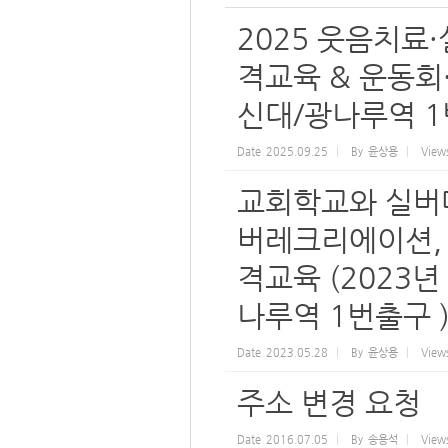
2025 웃음치료
격교육 & 운동회·체
신대/광나루역 1
Date
2025.09.25
By
윤상용
View
교회학교와 실버대
버레크리에이션,
격교육 (2023년
나루역 1번출구 
Date
2023.05.28
By
윤상용
View
주소 변경 요청
Date
2016.07.05
By
송용석
View