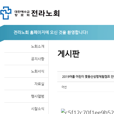
Sketchbook
전라노회
노회소개
게시판
공지사항
스케치북5
노회서식
2019여름 어린이 꽃동산성령체험캠프 안내
자료실
어선
행사앨범
시찰소식