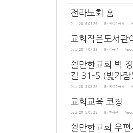
전라노회 홈
Date
2016.05.26
By
박정수목사
V
교회작은도서관이
Date
2017.07.23
By
신동석
View
쉴만한교회 박 정
길 31-5 (빛가람동
Date
2018.08.22
By
박정수목사
V
교회교육 코칭
Date
2015.05.28
By
한용운
View
쉴만한교회 우편