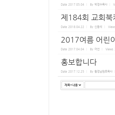
Date
2017.05.04
By
박정수목사
V
제184회 교회
Date
2018.04.22
By
신동석
View
2017여름 어
Date
2017.04.04
By
어선
Views
홍보합니다
Date
2017.12.25
By
황정남원로목사