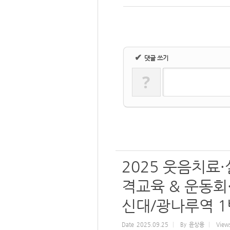
✔
댓글 쓰기
?
2025 웃음치료
격교육 & 운동회·체
신대/광나루역 1
Date
2025.09.25
By
윤상용
View