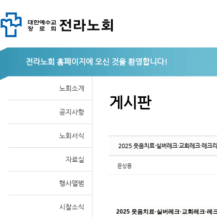
Sketchbook
전라노회
노회소개
게시판
공지사항
스케치북5
노회서식
자료실
윤상용
행사앨범
시찰소식
2025 웃음치료·실버레크·교회레크·레