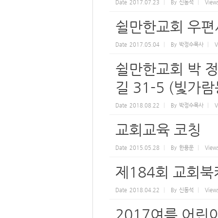
Date
2017.07.23
By
신동석
View
쉴만한교회 우편
Date
2017.05.04
By
박정수목사
V
쉴만한교회 박 정
길 31-5 (빛가람동
Date
2018.08.22
By
박정수목사
V
교회교육 코칭
Date
2015.05.28
By
한용운
View
제184회 교회
Date
2018.04.22
By
신동석
View
2017여름 어