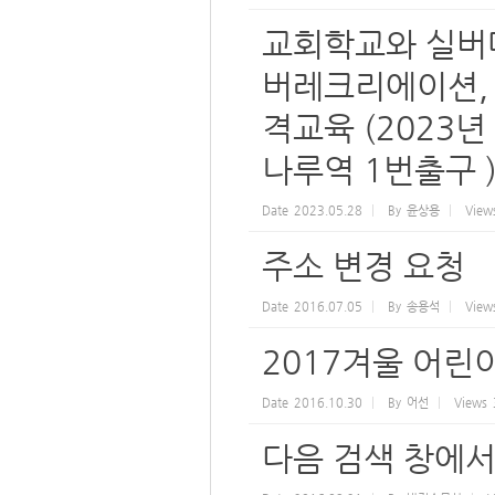
교회학교와 실버대
버레크리에이션,
격교육 (2023년
나루역 1번출구 
Date
2023.05.28
By
윤상용
View
주소 변경 요청
Date
2016.07.05
By
송용석
View
2017겨울 어
Date
2016.10.30
By
어선
Views
다음 검색 창에서