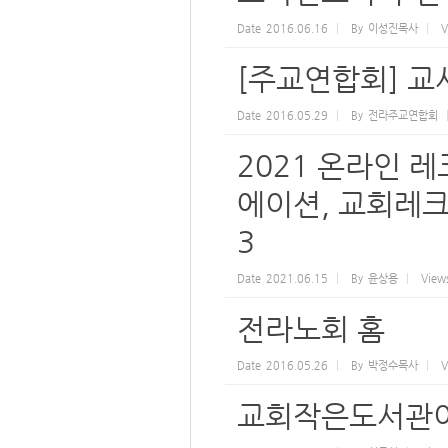
Date
2016.06.16
By
이성진목사
V
[주교연합회] 교사
Date
2016.05.29
By
전라주교연합회
2021 온라인 
에이션, 교회레크리
3
Date
2021.06.15
By
윤상용
View
전라노회 홈
Date
2016.05.26
By
박정수목사
V
교회작은도서관이