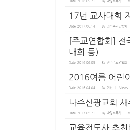
Date
2016.09.21
By
박정수목사
V
17년 교사대회 
Date
2017.06.14
By
전라주교연합회
[주교연합회] 전
대회 등)
Date
2016.06.09
By
전라주교연합회
2016여름 어
Date
2016.04.04
By
어선
Views
나주신광교회 새주
Date
2017.05.21
By
박정수목사
V
교육전도사 추천