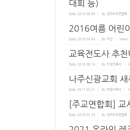
대회 등)
Date
2016.06.09
By
전라주교연합회
2016여름 어
Date
2016.04.04
By
어선
Views
교육전도사 추천
Date
2016.06.16
By
이성진목사
V
나주신광교회 새주
Date
2017.05.21
By
박정수목사
V
[주교연합회] 교사
Date
2016.05.29
By
전라주교연합회
2021 온라인 