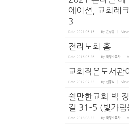
에이션, 교회레크리
3
Date
2021.06.15
By
윤상용
View
전라노회 홈
Date
2016.05.26
By
박정수목사
V
교회작은도서관이
Date
2017.07.23
By
신동석
View
쉴만한교회 박 정
길 31-5 (빛가람동
Date
2018.08.22
By
박정수목사
V