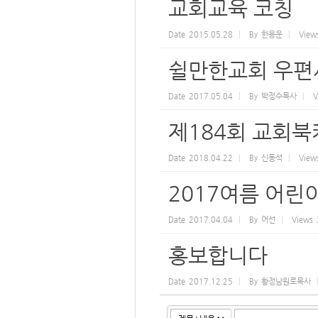
교회교육 코칭
Date
2015.05.28
By
한용운
View
쉴만한교회 우편
Date
2017.05.04
By
박정수목사
V
제184회 교회
Date
2018.04.22
By
신동석
View
2017여름 어
Date
2017.04.04
By
어선
Views
홍보합니다
Date
2017.12.25
By
황정남원로목사