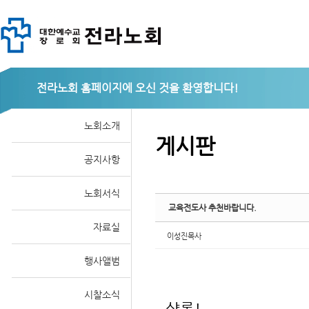
Sketchbook
전라노회
노회소개
게시판
공지사항
스케치북5
노회서식
교육전도사 추천바랍니다.
자료실
이성진목사
행사앨범
시찰소식
샬롬!