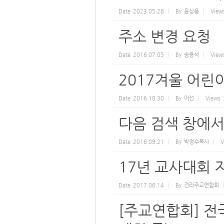
Date
2023.05.28
By
윤상용
View
주소 변경 요청
Date
2016.07.05
By
송용석
View
2017겨울 어
Date
2016.10.30
By
어선
Views
다음 검색 창에서
Date
2016.09.21
By
박정수목사
V
17년 교사대회 
Date
2017.06.14
By
전라주교연합회
[주교연합회] 전