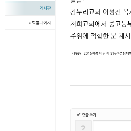
게시판
참누리교회 이성진 목
저희교회에서 중고등부
교회홈페이지
Sketchbook
주위에 적합한 분 계시
Prev
2016여름 어린이 꽃동산성령체
스케치북5
✔
댓글 쓰기
?