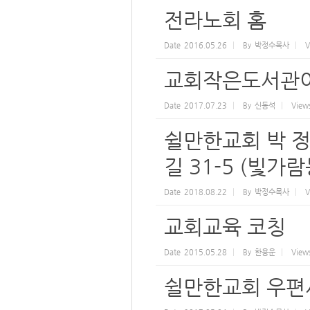
전라노회 홈
Date
2016.05.26
By
박정수목사
V
교회작은도서관이
Date
2017.07.23
By
신동석
View
쉴만한교회 박 정
길 31-5 (빛가람동
Date
2018.08.22
By
박정수목사
V
교회교육 코칭
Date
2015.05.28
By
한용운
View
쉴만한교회 우편