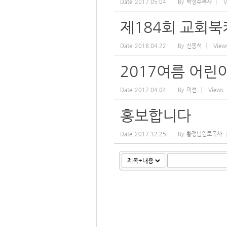
Date
2017.05.04
By
박정수목사
V
제184회 교회
Date
2018.04.22
By
신동석
View
2017여름 어
Date
2017.04.04
By
어선
Views
홍보합니다
Date
2017.12.25
By
황정남원로목사