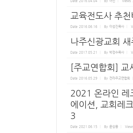
Date
2016.04.04
By
어선
Views
교육전도사 추천
Date
2016.06.16
By
이성진목사
V
나주신광교회 새주
Date
2017.05.21
By
박정수목사
V
[주교연합회] 교사
Date
2016.05.29
By
전라주교연합회
2021 온라인 
에이션, 교회레크리
3
Date
2021.06.15
By
윤상용
View