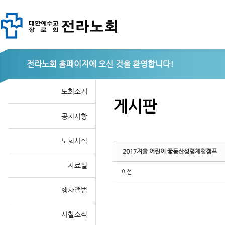
Sketchbook
전라노회
노회소개
게시판
공지사항
스케치북5
노회서식
2017겨울 어린이 꽃동산성령체험캠프
자료실
어선
행사앨범
시찰소식