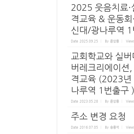
2025 웃음치료
격교육 & 운동회·체
신대/광나루역 1
Date
2025.09.25
By
윤상용
View
교회학교와 실버대
버레크리에이션,
격교육 (2023년
나루역 1번출구 
Date
2023.05.28
By
윤상용
View
주소 변경 요청
Date
2016.07.05
By
송용석
View