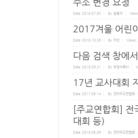
주소 변경 요청
Date
2016.07.05
By
송용석
View
2017겨울 어
Date
2016.10.30
By
어선
Views
다음 검색 창에서
Date
2016.09.21
By
박정수목사
V
17년 교사대회 
Date
2017.06.14
By
전라주교연합회
[주교연합회] 전
대회 등)
Date
2016.06.09
By
전라주교연합회