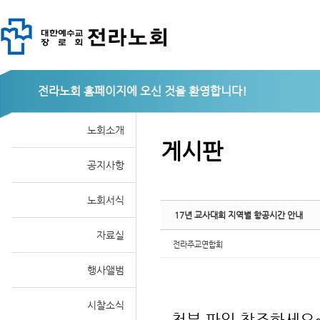
Sketchbook
전라노회
노회소개
게시판
공지사항
스케치북5
노회서식
17년 교사대회 지역별 항공시간 안내
자료실
전라주교연합회
행사앨범
시찰소식
첨부 파일 참조하세요