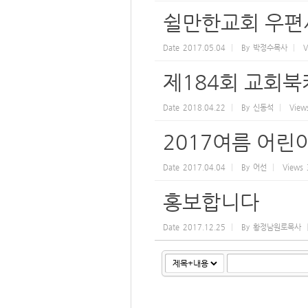
쉴만한교회 우편
Date
2017.05.04
By
박정수목사
V
제184회 교회
Date
2018.04.22
By
신동석
View
2017여름 어
Date
2017.04.04
By
어선
Views
홍보합니다
Date
2017.12.25
By
황정남원로목사