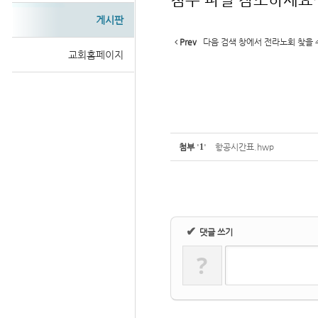
게시판
Prev
다음 검색 창에서 전라노회 찾을 
교회홈페이지
Sketchbook
첨부
'
1
'
항공시간표.hwp
스케치북5
✔
댓글 쓰기
?