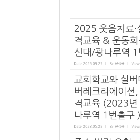
2025 웃음치료
격교육 & 운동회·체
신대/광나루역 1
Date
2025.09.25
By
윤상용
View
교회학교와 실버대
버레크리에이션,
격교육 (2023년
나루역 1번출구 
Date
2023.05.28
By
윤상용
View