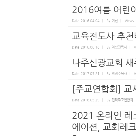
2016여름 어
Date
2016.04.04
By
어선
Views
교육전도사 추천
Date
2016.06.16
By
이성진목사
V
나주신광교회 새주
Date
2017.05.21
By
박정수목사
V
[주교연합회] 교사
Date
2016.05.29
By
전라주교연합회
2021 온라인 
에이션, 교회레크리