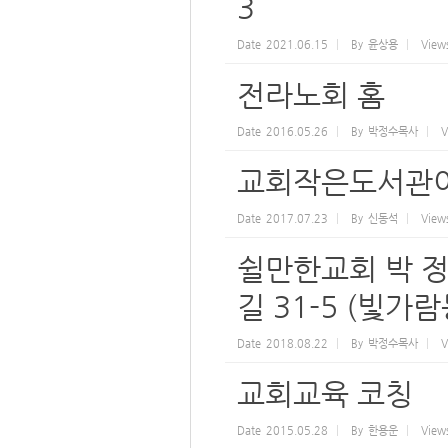
3
Date
2021.06.15
By
윤상용
View
전라노회 홈
Date
2016.05.26
By
박정수목사
V
교회작은도서관이
Date
2017.07.23
By
신동석
View
쉴만한교회 박 정
길 31-5 (빛가람동
Date
2018.08.22
By
박정수목사
V
교회교육 코칭
Date
2015.05.28
By
한용운
View