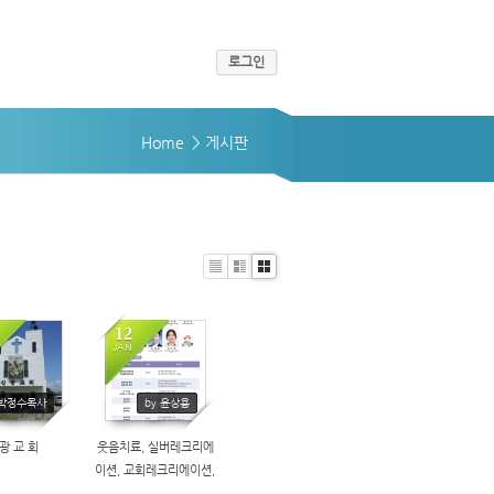
로그인
Home
> 게시판
Li
Zi
G
st
n
al
e
le
12
ry
JAN
385
398
 박정수목사
by 윤상용
광 교 회
웃음치료, 실버레크리에
이션, 교회레크리에이션,
레크리에이션 1급 자격교