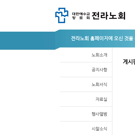
Sketchbook
Sketchbook
전라노회
노회소개
게시
공지사항
스케치북5
스케치북5
노회서식
자료실
행사앨범
시찰소식