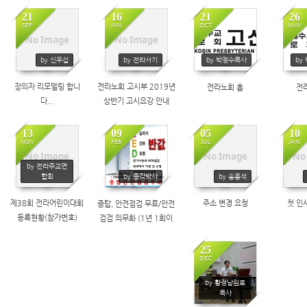
21
16
21
26
SEP
JAN
OCT
MAY
No Image
No Image
403
418
368
5,
5,
by 신우섭
by 전라서기
by 박정수목사
by
장의자 리모델링 합니
전라노회 고시부 2019년
전라노회 홈
전
다...
상반기 고시요강 안내
13
09
05
10
NOV
FEB
JUL
JAN
No Image
No Image
No
446
1506
299
by 전라주교연
합회
by 종각박사
by 송용석
제38회 전라어린이대회
주소 변경 요청
첫 인
종탑, 안전점검 무료/안전
등록현황(참가번호)
검검 의무화 (1년 1회이
상)
25
DEC
365
by 황정남원로
목사