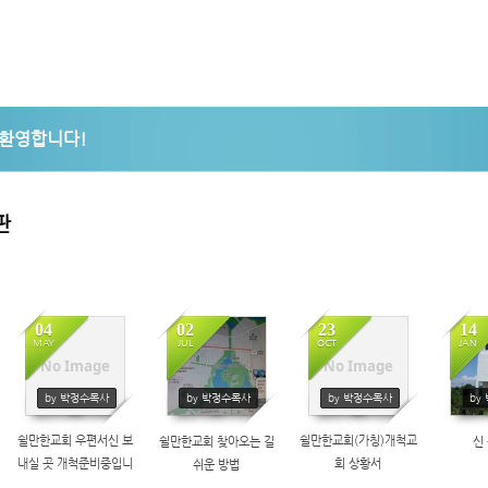
5,
5,
판
04
02
23
14
MAY
JUL
OCT
JAN
No Image
No Image
353
437
418
by 박정수목사
by 박정수목사
by 박정수목사
by
쉴만한교회 우편서신 보
쉴만한교회(가칭)개척교
쉴만한교회 찾아오는 길
신 
내실 곳 개척준비중입니
회 상황서
쉬운 방법
다