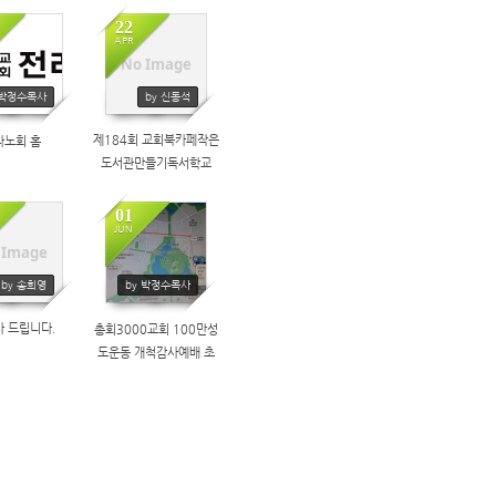
육 (2024년 1월 27일)
22
APR
☞장소 장로회신학대학교
No Image
343
358
 박정수목사
by 신동석
제184회 교회북카페작은
라노회 홈
도서관만들기독서학교
01
JUN
 Image
1835
370
by 송희영
by 박정수목사
사 드립니다.
총회3000교회 100만성
도운동 개척감사예배 초
청장 안내장 이것으로만
합니다