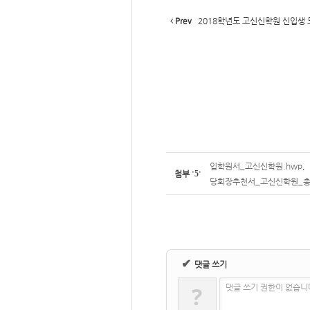
Prev
2018학년도 고신신학원 신입생
입학원서_고신신학원.hwp
,
첨부
'
5
'
당회장추천서_고신신학원_총회 
✔
댓글 쓰기
?
댓글 쓰기 권한이 없습니