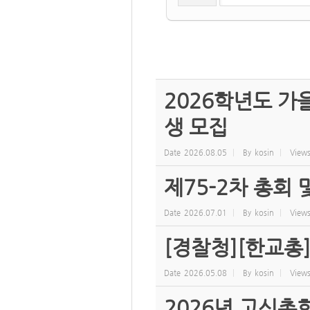
2026학년도 
생 모집
Date
2026.08.05
By
kosin
View
제75-2차 총회
Date
2026.07.01
By
kosin
View
[경찰청][한교총
Date
2026.05.08
By
kosin
View
2026년 고신총