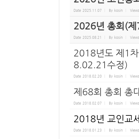
Date
2025.11.07
By
kosin
View
2026년 총회(제
Date
2025.08.21
By
kosin
View
2018년도 제1
8.02.21수정)
Date
2018.02.20
By
kosin
View
제68회 총회 총
Date
2018.02.07
By
kosin
View
2018년 교인교
Date
2018.01.23
By
kosin
View