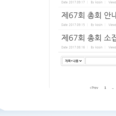
Date
2017.09.17
By
kosin
View
제67회 총회 안
Date
2017.09.15
By
kosin
View
제67회 총회 소
Date
2017.08.16
By
kosin
View
Prev
1
...