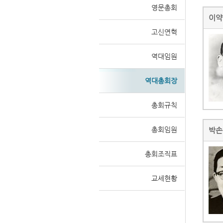
영문총회
이약
고신연혁
역대임원
역대총회장
총회규칙
총회임원
박손
총회조직표
교세현황