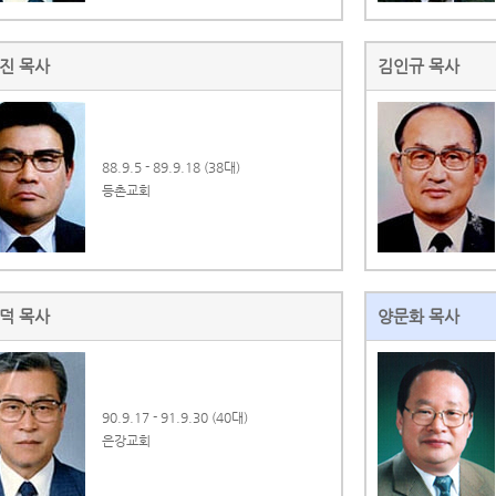
진 목사
김인규 목사
88.9.5 - 89.9.18 (38대)
등촌교회
덕 목사
양문화 목사
90.9.17 - 91.9.30 (40대)
은강교회