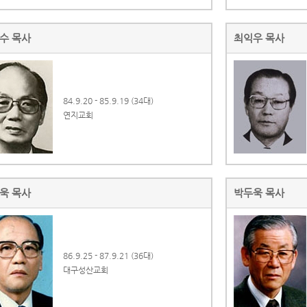
수 목사
최익우 목사
84.9.20 - 85.9.19 (34대)
연지교회
욱 목사
박두욱 목사
86.9.25 - 87.9.21 (36대)
대구성산교회