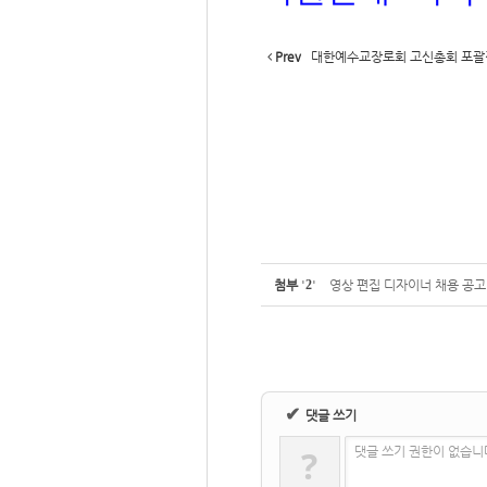
Prev
대한예수교장로회 고신총회 포괄
첨부
'
2
'
영상 편집 디자이너 채용 공고.
✔
댓글 쓰기
?
댓글 쓰기 권한이 없습니