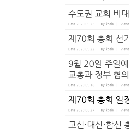
수도권 교회 비
Date
2020.09.25
By
kosin
View
제70회 총회 선
Date
2020.09.22
By
kosin
View
9월 20일 주일
교총과 정부 협의
Date
2020.09.18
By
kosin
View
제70회 총회 일정
Date
2020.08.27
By
kosin
View
고신·대신·합신 