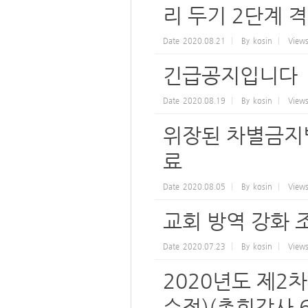
리 두기 2단계 격
Date
2020.08.21
By
kosin
View
긴급공지입니다
Date
2020.08.19
By
kosin
View
위장된 차별금지법
료
Date
2020.08.05
By
kosin
View
교회 방역 강화 
Date
2020.07.23
By
kosin
View
2020년도 제2차
수정)(총회감사 6