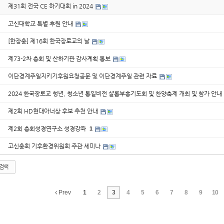
제31회 전국 CE 하기대회 in 2024
고신대학교 특별 후원 안내
[한장총] 제16회 한국장로교의 날
제73-2차 총회 및 산하기관 감사계획 통보
이단경계주일지키기후원요청공문 및 이단경계주일 관련 자료
2024 한국장로교 청년, 청소년 통일비전 샬롬부흥기도회 및 찬양축제 개최 및 참가 안내
제2회 HD현대아너상 후보 추천 안내
제2회 총회성경연구소 성경강좌
1
고신총회 기후환경위원회 주관 세미나
검색
Prev
1
2
3
4
5
6
7
8
9
10