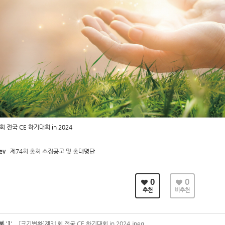
회 전국 CE 하기대회 in 2024
ev
제74회 총회 소집공고 및 총대명단
0
0
추천
비추천
부
'
1
'
[크기변환]제31회 전국 CE 하기대회 in 2024.jpeg