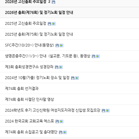
2026년 고신총회 주요일정
2
2026년 총회(제76회) 및 정기노회 일정 안내
2025년 고신총회 주요일정
2025년 총회(제75회) 및 정기노회 일정 안내
SFC주간(10/20~) 안내(동영상)
생명존중주간(11/3~) 안내: (설교문, 기도문 등), 동영상
제3회 총회성경연구소 성경강좌
2024년 10월(가을) 정기노회 장소 및 일정
제74회 총회 선거결과
제74회 총회 사절단 인사말 영상
2024학년도 후기 고신신학원 여성지도자과정 신입생 모집요강
2024 한국교회 교회교육 엑스포
제74회 총회 소집공고 및 총대명단