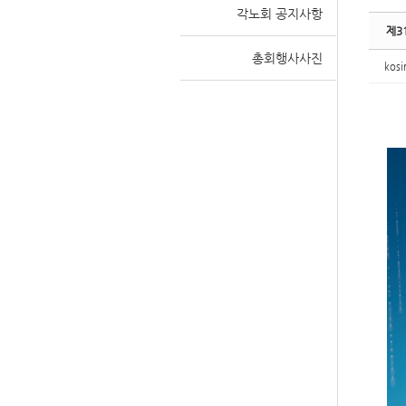
각노회 공지사항
제31
총회행사사진
kosi