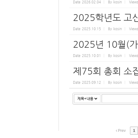
Date
2026.02.04
By
kosin
View
2025학년도 고
Date
2025.10.15
By
kosin
View
2025년 10월(
Date
2025.10.01
By
kosin
View
제75회 총회 소
Date
2025.09.12
By
kosin
View
Prev
1