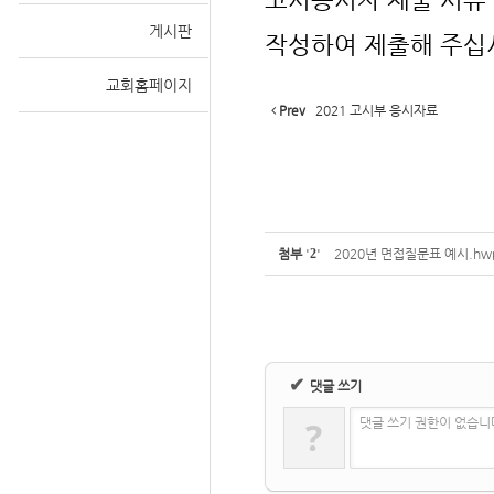
게시판
작성하여 제출해 주십
교회홈페이지
Sketchbook
Prev
2021 고시부 응시자료
스케치북5
첨부
'
2
'
2020년 면접질문표 예시.hw
✔
댓글 쓰기
?
댓글 쓰기 권한이 없습니