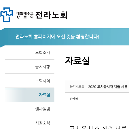
Sketchbook
전라노회
노회소개
자료실
공지사항
스케치북5
노회서식
문서자료실
2020 고시응시자 제출 서류
자료실
한재광
행사앨범
시찰소식
고시응시자 제출 서류