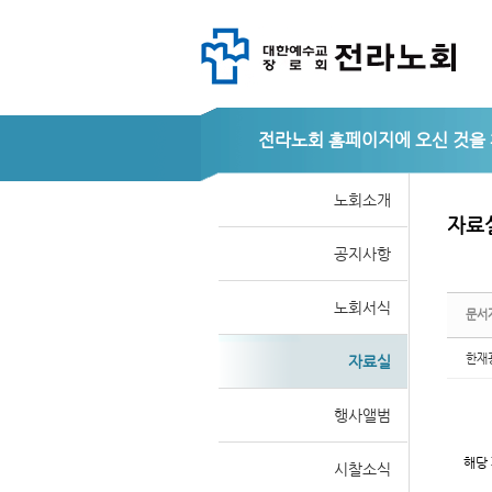
Sketchbook
Sketchbook
전라노회
노회소개
자료
공지사항
스케치북5
스케치북5
노회서식
문서
한재
자료실
행사앨범
해당 
시찰소식