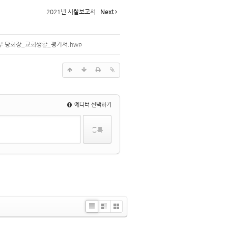
2021년 시찰보고서
Next
부 당회장_교회생활_평가서.hwp
에디터 선택하기
Li
Zi
G
st
n
al