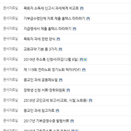
문서자료실
목회자 소득세 신고시 과세쳬계 비교표
문서자료실
기부금수령단체 자료 제출 홈텍스 따라하기
문서자료실
지급명세서 제출 홈텍스 따라하기
문서자료실
목회자 과세 관련 양식
문서자료실
교회규약 기본 폼 3가지
문서자료실
2019년 주소록 신청서(마감12월 6일)
문서자료실
제 119회 전라노회 정기노회 책자(PDF)
문서자료실
종교인 과세 공동메뉴얼
문서자료실
장학생 신청 서류-장학위원회
문서자료실
2018년 교인교세 보고서(교회, 시찰,노회용)
문서자료실
종교인 과세 참고자료
문서자료실
2017년 기부금영수증 발행서류
문서자료실
2018년 교회주소록 수정 요청서