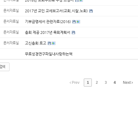
문서자료실
2017년 교인 교세보고서(교회,시찰,노회)
문서자료실
기부금명세서 관련자료(2016)
문서자료실
총회 제공 2017년 목회계획서
문서자료실
고신총회 로고
무료성경연구파일내사랑하는책
검색
Prev
1
2
3
4
Next