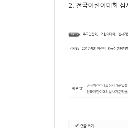
2. 전국어린이대회 심
주교연합회
,
어린이대회
,
심사기
TAG •
Prev
2017겨울 어린이 꽃동산성령체
전국어린이대회심사기준및출제유
첨부
'
3
'
전국어린이대회심사기준및출제유
✔
댓글 쓰기