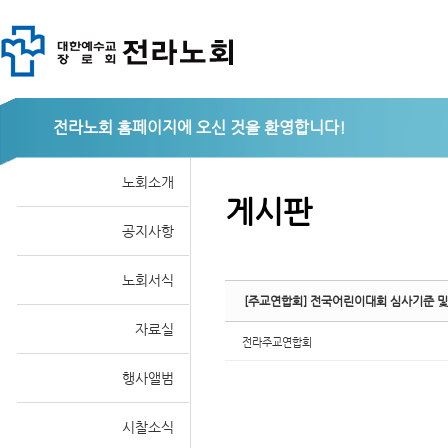
Sketchbook
전라노회
노회소개
게시판
공지사항
스케치북5
노회서식
[주교연합회] 전국어린이대회 심사기준 
자료실
전라주교연합회
행사앨범
시찰소식