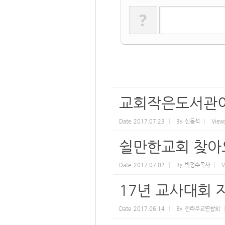
?
교회작은도서관이
Date
2017.07.23
By
신동석
View
쉴만한교회 찾아
Date
2017.07.02
By
박정수목사
V
17년 교사대회 
Date
2017.06.14
By
전라주교연합회