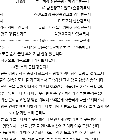
금………… 518장………부노회장 첨단은광교회 김수천목사
사………………………………(하남은광교회원로) 손종기목사
사………………………직전노회장 용산중앙교회 김두한목사
사…………………………………………미포교회 신상현목사
개척 지원금전달식………총회국내전도부위원장 신상현목사
 광고 및 통성기도……………………쉴만한교회 박정수목사
송…………………………… 1장…………………………다함께
복기도………조재태목사(광주은광교회원로 전 고신총회장)
든 순서 끝난 후에 기념 촬영 있습니다.
사진으로 기독교보에 기사로 나갑니다.
8장 복의 근원 강림하사
 근원 강림하사 찬송하게 하소서 한량없이 자비하심 측량할 길 없도다
들의 찬송가로 나를 가르치소서 구속하신 그 사랑을 항상 찬송합니다
 크신 도움 받아 이때까지 왔으니 이와같이 천국에도 이르기를 바라네
님의 품을 떠나 죄에 빠진 우리를 예수 구원하시려고 보혈 흘려주셨네
 귀한 은혜받고 일생 빚진 자되네 주의은혜 사슬되사 나를 주께매소서
 맘은 연약하여 범죄하기 쉬우니 하나님이 받으시고 천국인을 치소서아멘.
18장 기쁜 소리 들리니
 기쁜 소리 들리니 예수 구원하신다 만민에게 전하라 예수 구원하신다
 명령하시니 산을 넘고 물 건너온 세상에 전하라 예수 구원하신다
 바다들아 외쳐라 예수 구원하신다모든 죄인 들으라 예수 구원하신다
 섬아 일어나 메아리쳐 울려라 복음 중의 복음은 예수 구원하신다