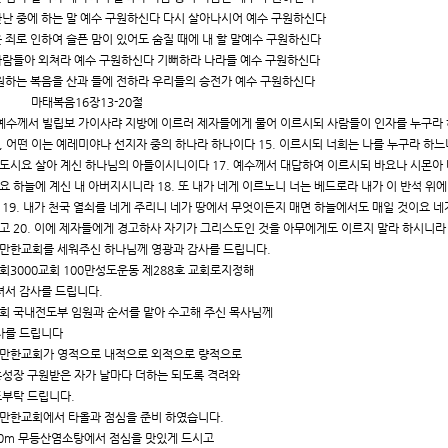
 환난 중에 하는 말 예수 구원하신다 다시 살아나시어 예수 구원하신다
 죄로 인하여 슬픈 맘이 있어도 숨질 때에 내 할 말예수 구원하신다
 바람들아 외쳐라 예수 구원하신다 기뻐하라 나라들 예수 구원하신다
하는 복음을 산과 들에 전하라 우리들의 승전가 예수 구원하신다
태복음16장13-20절
.예수께서 빌립보 가이사랴 지방에 이르러 제자들에게 물어 이르시되 사람들이 인자를 누구라 하
, 어떤 이는 예레미야나 선지자 중의 하나라 하나이다 15. 이르시되 너희는 나를 누구라 하느냐
도시요 살아 계신 하나님의 아들이시니이다 17. 예수께서 대답하여 이르시되 바요나 시몬아 네
요 하늘에 계신 내 아버지시니라 18. 또 내가 네게 이르노니 너는 베드로라 내가 이 반석 위
 19. 내가 천국 열쇠를 네게 주리니 네가 땅에서 무엇이든지 매면 하늘에서도 매일 것이요 
고 20. 이에 제자들에게 경고하사 자기가 그리스도인 것을 아무에게도 이르지 말라 하시니라 
쉴만한교회를 세워주신 하나님께 영광과 감사를 드립니다.
총회3000교회 100만성도운동 제288호 교회로지정해
서 감사를 드립니다.
총회 국내전도부 임원과 순서를 맡아 수고해 주신 목사님께
를 드립니다
쉴만한교회가 영적으로 내적으로 외적으로 량적으로
성장 구원받은 자가 날마다 더하는 되도록 격려와
부탁 드립니다.
쉴만한교회에서 타올과 점심을 준비 하였습니다.
0m 무등산염소탕에서 점심을 맛있게 드시고