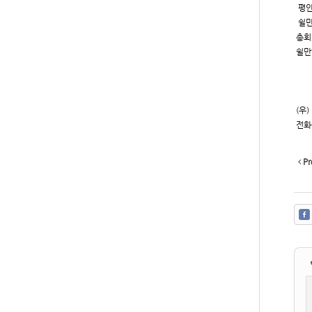
평안
쉴만
총회
쉴만
20
장
(우
전화0
Pr