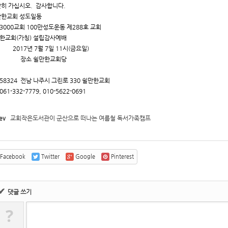
히 가십시오. 감사합니다.
한교회 성도일동
3000교회 100만성도운동 제288호 교회
한교회(가칭) 설립감사예배
17년 7월 7일 11시(금요일)
소 쉴만한교회당
) 58324 전남 나주시 그린로 330 쉴만한교회
61-332-7779, 010-5622-0691
ev
교회작은도서관이 군산으로 떠나는 여름철 독서가족캠프
Facebook
Twitter
Google
Pinterest
✔
댓글 쓰기
?