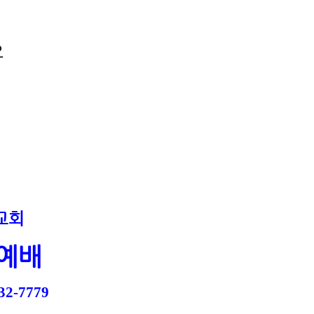
요
교회
예배
32-7779