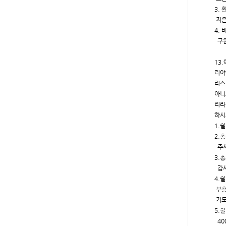
3.
지은
4.
구원
마
13
리야
리스
아니
리라
하시
1.
2.
주셔
3.
감사
4.
부흥
기도
5.
40