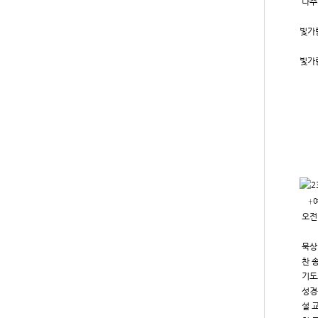
나주
빛가람
빛가람
†예
오전
설교
묵상
찬 
기도
성경
설 