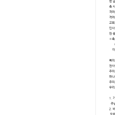
헌 
축 
격려
격려
교회
인사
찬 
※축
※모
이 
2
복의
천사
주의
하나
주의
우리
5
1.
주님
2.
모든