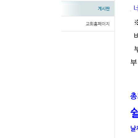
게시판
.
※
교회홈페이지
Sketchbook
Sketchbook
부
부
스케치북5
스케치북5
총
날