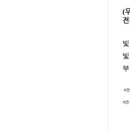
(
전
빛
빛
부
석전 
석전 