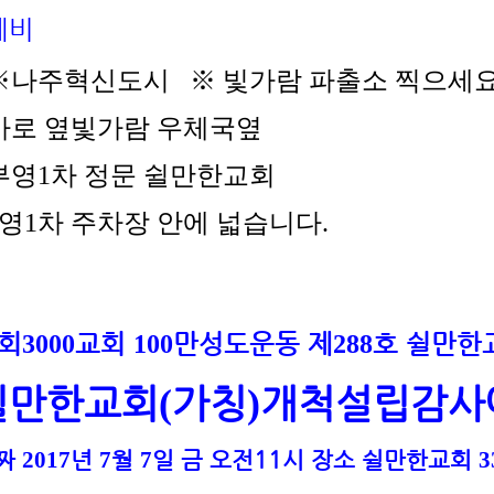
네비
나주혁신도시 ※ 빛가람 파출소 찍으세
5,
5,
바로 옆빛가람 우체국옆
영1차 정문 쉴만한교회
영1차 주차장 안에 넓습니다.
회
교회
만성도운동 제
호 쉴만한
3000
100
288
쉴만한교회
가칭
개척설립감사
(
)
짜
년
월
일 금 오전11시 장소 쉴만한교회
2017
7
7
3