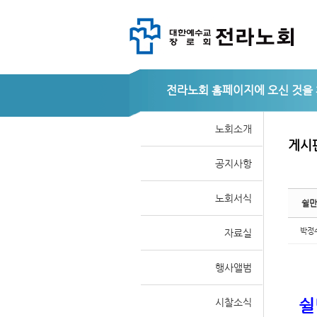
Sketchbook
Sketchbook
전라노회
노회소개
게시
공지사항
스케치북5
스케치북5
노회서식
쉴만
박정
자료실
행사앨범
쉴
시찰소식