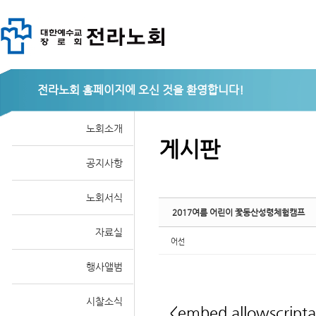
Sketchbook
전라노회
노회소개
게시판
공지사항
스케치북5
노회서식
2017여름 어린이 꽃동산성령체험캠프
자료실
어선
행사앨범
시찰소식
<embed allowscripta