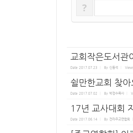
?
교회작은도서관이
Date
2017.07.23
By
신동석
View
쉴만한교회 찾아
Date
2017.07.02
By
박정수목사
V
17년 교사대회 
Date
2017.06.14
By
전라주교연합회