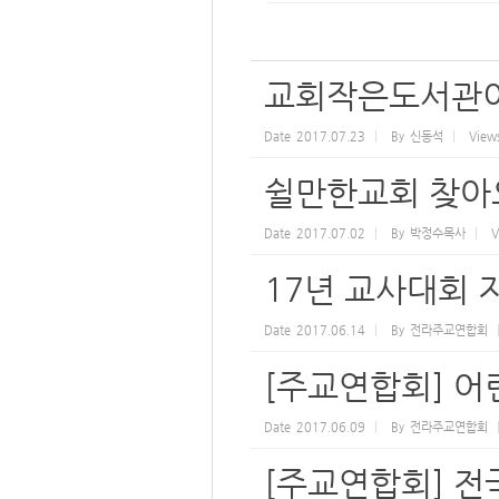
교회작은도서관이
Date
2017.07.23
By
신동석
View
쉴만한교회 찾아
Date
2017.07.02
By
박정수목사
V
17년 교사대회 
Date
2017.06.14
By
전라주교연합회
[주교연합회] 어
Date
2017.06.09
By
전라주교연합회
[주교연합회] 