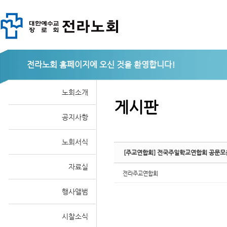
Sketchbook
전라노회
노회소개
게시판
공지사항
스케치북5
노회서식
[주교연합회] 전국주일학교연합회 공문모
자료실
전라주교연합회
행사앨범
시찰소식