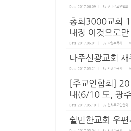
Date
2017.06.09
By
전라주교연합회
총회3000교회 
내장 이것으로만
Date
2017.06.01
By
박정수목사
V
나주신광교회 새주
Date
2017.05.21
By
박정수목사
V
[주교연합회] 2
내(6/10 토, 
Date
2017.05.10
By
전라주교연합회
쉴만한교회 우편
Date
2017.05.04
By
박정수목사
V