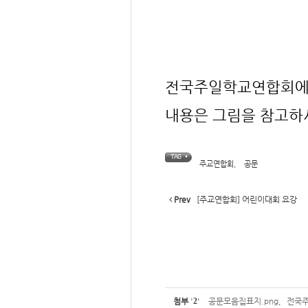
전국주일학교연합회에서
내용은 그림을 참고하
TAG •
주교연합회
,
공문
Prev
[주교연합회] 어린이대회 요강
첨부
'
2
'
공문모음집표지.png
,
전국주